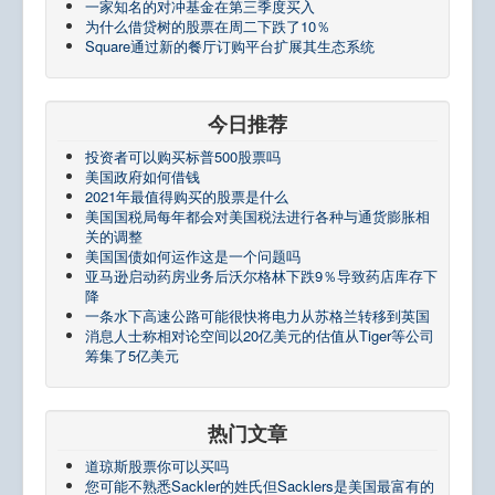
一家知名的对冲基金在第三季度买入
为什么借贷树的股票在周二下跌了10％
Square通过新的餐厅订购平台扩展其生态系统
今日推荐
投资者可以购买标普500股票吗
美国政府如何借钱
2021年最值得购买的股票是什么
美国国税局每年都会对美国税法进行各种与通货膨胀相
关的调整
美国国债如何运作这是一个问题吗
亚马逊启动药房业务后沃尔格林下跌9％导致药店库存下
降
一条水下高速公路可能很快将电力从苏格兰转移到英国
消息人士称相对论空间以20亿美元的估值从Tiger等公司
筹集了5亿美元
热门文章
道琼斯股票你可以买吗
您可能不熟悉Sackler的姓氏但Sacklers是美国最富有的