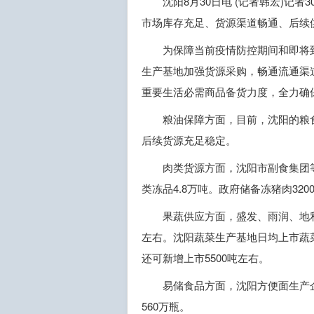
沈阳8月30日电 (记者韩宏)
市场库存充足、货源渠道畅通、后续
为保障当前疫情防控期间和即将
生产基地加强货源采购，畅通流通渠
重要生活必需商品备货力度，全力确
粮油保障方面，目前，沈阳的粮
后续货源充足稳定。
肉类货源方面，沈阳市副食集团等
类冻品4.8万吨。政府储备冻猪肉32
果蔬供应方面，盛发、雨润、地利
左右。沈阳蔬菜生产基地日均上市蔬菜
还可新增上市5500吨左右。
易储食品方面，沈阳方便面生产企
560万瓶。