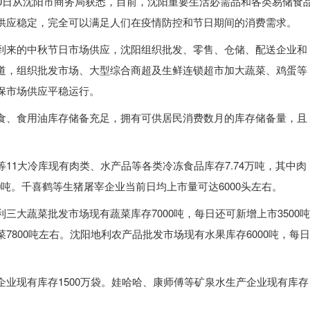
记者30日从沈阳市商务局获悉，目前，沈阳重要生活必需品和各类易储食
供应稳定，完全可以满足人们在疫情防控和节日期间的消费需求。
到来的中秋节日市场供应，沈阳组织批发、零售、仓储、配送企业和
道，组织批发市场、大型综合商超及生鲜连锁超市加大蔬菜、鸡蛋等
保市场供应平稳运行。
食、食用油库存储备充足，拥有可供居民消费数月的库存储备量，且
11大冷库现有肉类、水产品等各类冷冻食品库存7.74万吨，其中肉
00吨。千喜鹤等生猪屠宰企业当前日均上市量可达6000头左右。
三大蔬菜批发市场现有蔬菜库存7000吨，每日还可新增上市3500吨
7800吨左右。沈阳地利农产品批发市场现有水果库存6000吨，每日
业现有库存1500万袋。娃哈哈、康师傅等矿泉水生产企业现有库存