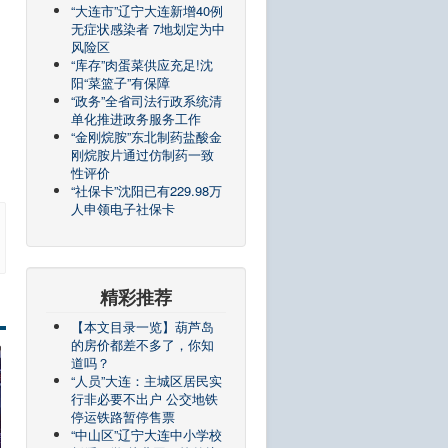
“大连市”辽宁大连新增40例
无症状感染者 7地划定为中
风险区
“库存”肉蛋菜供应充足!沈
阳“菜篮子”有保障
“政务”全省司法行政系统清
单化推进政务服务工作
“金刚烷胺”东北制药盐酸金
刚烷胺片通过仿制药一致
性评价
“社保卡”沈阳已有229.98万
人申领电子社保卡
精彩推荐
【本文目录一览】葫芦岛
的房价都差不多了，你知
道吗？
“人员”大连：主城区居民实
行非必要不出户 公交地铁
停运铁路暂停售票
“中山区”辽宁大连中小学校