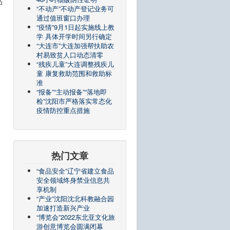
品
“不动产”不动产登记业务可
通过值班窗口办理
“疫情”9月1日起实施线上教
学 具体开学时间另行确定
“大连市”大连加强帮扶助农
村易致贫人口动态清零
“残疾儿童”大连调整残疾儿
童 康复救助范围和救助标
准
“报备”“主动报备”“落地即
检”沈阳市严格落实常态化
疫情防控重点措施
热门文章
“食品安全”辽宁省建立食品
安全领域终身禁业信息共
享机制
“产业”沈阳沈北科教融合园
加速打造新兴产业
“博览会”2022东北亚文化旅
游创意博览会圆满闭幕