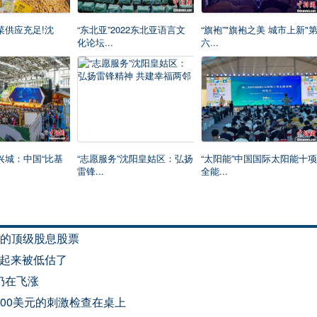
菜供应充足!沈
“东北亚”2022东北亚语言文
“旗袍”"旗袍之美 城市上新"
化论坛...
六...
宁兴城：中国“比基
“志愿服务”沈阳皇姑区：弘扬
“太阳能”中国国际太阳能十项
雷锋...
全能...
中的顶级股息股票
看起来被低估了
仍在飞涨
600美元的刺激检查在桌上