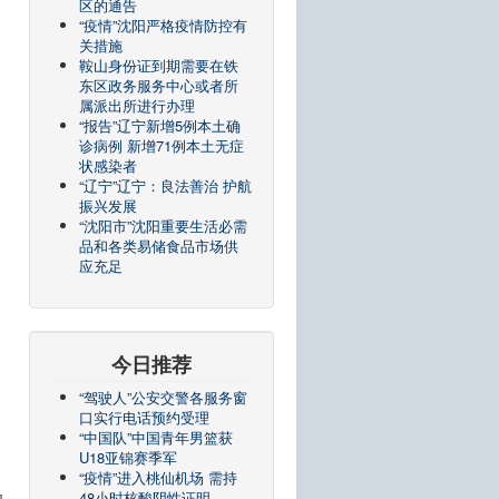
区的通告
“疫情”沈阳严格疫情防控有
关措施
鞍山身份证到期需要在铁
东区政务服务中心或者所
属派出所进行办理
“报告”辽宁新增5例本土确
诊病例 新增71例本土无症
状感染者
“辽宁”辽宁：良法善治 护航
振兴发展
“沈阳市”沈阳重要生活必需
品和各类易储食品市场供
应充足
今日推荐
“驾驶人”公安交警各服务窗
口实行电话预约受理
“中国队”中国青年男篮获
U18亚锦赛季军
“疫情”进入桃仙机场 需持
48小时核酸阴性证明