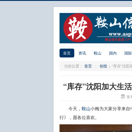
首页
资讯
鞍山
国内
国际
当前位置：
首页
>
创投
>
“库存”沈
“库存”沈阳加大生
发布
今天，
鞍山
小梅为大家分享来自
行》，愿各位喜欢。