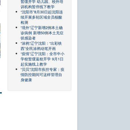
暂缓开学 幼儿园、校外培
训机构暂停线下教学
“沈阳市”8月30日起沈阳连
第
续开展多轮区域全员核酸
检测
“境外”辽宁新增2例本土确
诊病例 新增50例本土无症
状感染者
“涂鸦”辽宁沈阳：“出彩铁
西”全民涂鸦动笔开画
“疫情”辽宁沈阳：全市中小
学校暂缓返校开学 9月1日
起实施线上教学
“贝贝”沈阳市疾控专家：疫
情防控期间可这样管理自
身健康