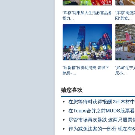
“库存”沈阳加大生活必需品备
“库存”肉蛋
货力...
阳“菜篮...
“后备箱”拉得动消费 装得下
“兴城”辽
梦想~...
尼小...
猜您喜欢
在您等待时获得报酬 3种木材
在Topps合并之前MUDS股票
尽管市场再次暴跌 这两只股票
作为减免法案的一部分 现在有