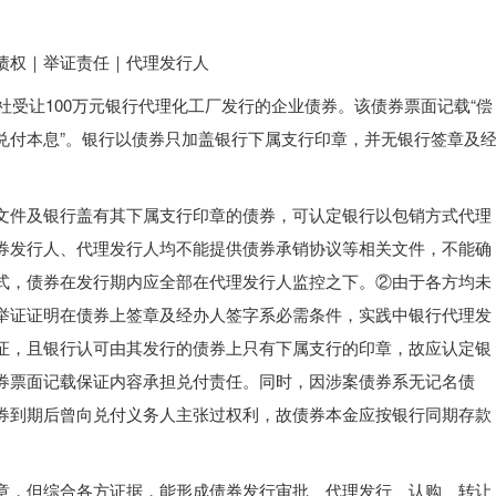
债权｜举证责任｜代理发行人
用社受让100万元银行代理化工厂发行的企业债券。该债券票面记载“偿
兑付本息”。银行以债券只加盖银行下属支行印章，并无银行签章及
文件及银行盖有其下属支行印章的债券，可认定银行以包销方式代理
券发行人、代理发行人均不能提供债券承销协议等相关文件，不能确
式，债券在发行期内应全部在代理发行人监控之下。②由于各方均未
举证证明在债券上签章及经办人签字系必需条件，实践中银行代理发
证，且银行认可由其发行的债券上只有下属支行的印章，故应认定银
券票面记载保证内容承担兑付责任。同时，因涉案债券系无记名债
券到期后曾向兑付义务人主张过权利，故债券本金应按银行同期存款
章，但综合各方证据，能形成债券发行审批、代理发行、认购、转让