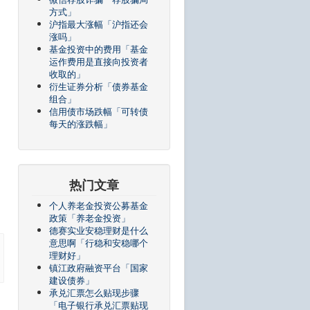
方式」
沪指最大涨幅「沪指还会
涨吗」
基金投资中的费用「基金
运作费用是直接向投资者
收取的」
衍生证券分析「债券基金
组合」
信用债市场跌幅「可转债
每天的涨跌幅」
热门文章
个人养老金投资公募基金
政策「养老金投资」
德赛实业安稳理财是什么
意思啊「行稳和安稳哪个
理财好」
镇江政府融资平台「国家
建设债券」
承兑汇票怎么贴现步骤
「电子银行承兑汇票贴现