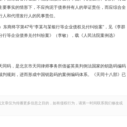
主要事实的情形下，不应拘泥于债券持有人的举证责任，而应综合全
行人和代理发行人的民事责任。
1）东商终字第47号“李某与某银行等企业债权兑付纠纷案”，见《李群
分行等企业债券兑付纠纷案》（李敏），载《人民法院案例选》
天同码，是北京市天同律师事务所借鉴英美判例法国家的钥匙码编码
裁判规则，进而形成中国钥匙码的案例编码体系。《天同十八部》已
载文章仅为传播更多信息之目的，如有侵权行为，请第一时间联系我们修改或