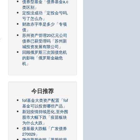
债券型基金「债券基金a,c
类区别」
定投没成功「定投会亏吗,
亏了怎么办」
财政赤字率是多少「专项
债」
苏州资产管理20亿元公司
经
债券已获受理吗「苏州新
城投资发展有限公司」
回顾俄罗斯三次国债危机
的影响「俄罗斯金融危
机」
今日推荐
fof基金大类资产配置「fof
基金可以投资哪些产品」
新冠疫情持续恶化,至外围
股市大幅下跌「疫苗板块
为什么大跌」
债基最大跌幅「广发债券
270029」
微信荐股诈骗「荐股骗局