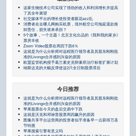
这家生物技术公司实现了强劲的收入和利润增长并提高
了其全年展望
社交媒体平台的增长使投资者眼花azz乱
消费者在去哪儿网购买机票，境外航空公司拖延退款推
卸责任，损失谁来承担？
5个故事，一个主题！北京文化出品的《我和我的家乡》
票房丰收
Zoom Video股票在周四下跌6％
这就是为什么分析师对远程医疗领导者及其股东刚刚批
准的Livongo合并感到兴奋的原因
欧盟监管机构授予葛兰素史克卵巢癌治疗标签扩展计划
纳斯达克的大幅反弹使这2只全日制股票滞后
今日推荐
这就是为什么分析师对远程医疗领导者及其股东刚刚批
准的Livongo合并感到兴奋的原因
苹果股票在今天的盘后交易中下跌
这就是沃克和邓禄普股票周四飙升的原因
图像共享平台运营商的投资者似乎准备早一点获得万圣
节特惠
苹果搜索引擎有意义吗