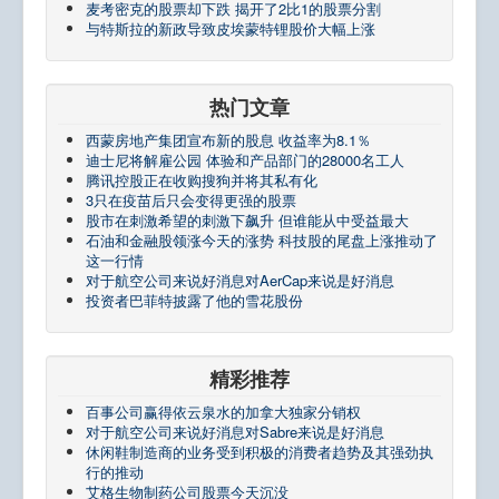
麦考密克的股票却下跌 揭开了2比1的股票分割
与特斯拉的新政导致皮埃蒙特锂股价大幅上涨
热门文章
西蒙房地产集团宣布新的股息 收益率为8.1％
迪士尼将解雇公园 体验和产品部门的28000名工人
腾讯控股正在收购搜狗并将其私有化
3只在疫苗后只会变得更强的股票
股市在刺激希望的刺激下飙升 但谁能从中受益最大
石油和金融股领涨今天的涨势 科技股的尾盘上涨推动了
这一行情
对于航空公司来说好消息对AerCap来说是好消息
投资者巴菲特披露了他的雪花股份
精彩推荐
百事公司赢得依云泉水的加拿大独家分销权
对于航空公司来说好消息对Sabre来说是好消息
休闲鞋制造商的业务受到积极的消费者趋势及其强劲执
行的推动
艾格生物制药公司股票今天沉没