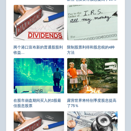
两个港口宣布新的普通股股利
限制股票利得和股息税的4种
收益...
方法
在股市崩盘期间买入的3股最
露营世界将特别季度股息提高
佳股息股票
了75％