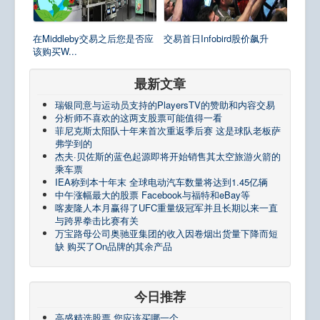
在Middleby交易之后您是否应
交易首日Infobird股价飙升
该购买W...
最新文章
瑞银同意与运动员支持的PlayersTV的赞助和内容交易
分析师不喜欢的这两支股票可能值得一看
菲尼克斯太阳队十年来首次重返季后赛 这是球队老板萨
弗学到的
杰夫·贝佐斯的蓝色起源即将开始销售其太空旅游火箭的
乘车票
IEA称到本十年末 全球电动汽车数量将达到1.45亿辆
中午涨幅最大的股票 Facebook与福特和eBay等
喀麦隆人本月赢得了UFC重量级冠军并且长期以来一直
与跨界拳击比赛有关
万宝路母公司奥驰亚集团的收入因卷烟出货量下降而短
缺 购买了On品牌的其余产品
今日推荐
高盛精选股票 您应该买哪一个