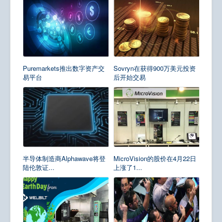
Puremarkets推出数字资产交
Sovryn在获得900万美元投资
易平台
后开始交易
半导体制造商Alphawave将登
MicroVision的股价在4月22日
陆伦敦证...
上涨了1...