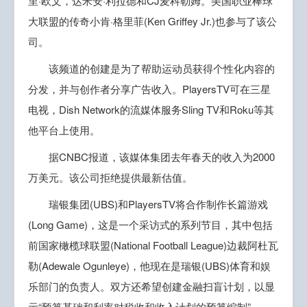
里·欧文，达米安·利拉德和CJ麦科勒姆。美国职业棒球
大联盟的传奇小肯·格里菲(Ken Griffey Jr.)也参与了该公
司。
该频道的创建是为了帮助运动员获得个性化内容的
分发，并与创作者分享广告收入。PlayersTV可在三星
电视，Dish Network的流媒体服务Sling TV和Roku等其
他平台上使用。
据CNBC报道，该媒体集团去年春天的收入为2000
万美元。该公司拒绝提供最新估值。
瑞银集团(UBS)和PlayersTV将合作制作长篇游戏
(Long Game)，这是一个采访式的系列节目，其中包括
前国家橄榄球联盟(National Football League)边裁阿杜瓦
勒(Adewale Ogunleye)，他现在是瑞银(UBS)体育和娱
乐部门的负责人。双方还希望创建金融扫盲计划，以显
示“预算基础和利率对税收和收入计划的预算编制”。