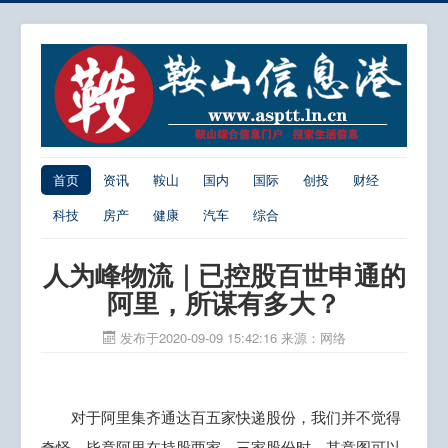
首页
资讯
鞍山
国内
国际
创投
财经
科技
房产
健康
汽车
综合
人为峰物流｜已控股百世申通的
阿里，所谋有多大？
发布于2020-09-09 15:42:16
来源：网络
对于阿里集齐通达百五家快递股份，我们并不觉得
奇怪，毕竟阿里在持股两家、三家股份时，其意图可以