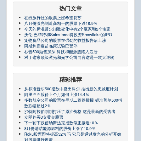
热门文章
在线旅行社的股票上涨希望复苏
八月份激光制造商相干的股票下跌18.9％
今天的标准普尔指数变化中有2个赢家和2个输家
沃伦·巴菲特和Salesforce将投资Snowflake的IPO
宠物食品公司的股票在强劲的收益报告后上涨
阿斯利康疫苗临床试验已暂停
标普500抛售加深 科技和能源股陷入崩溃
对于这家顶级激光和光学公司而言这是一次大逆转
精彩推荐
从标准普尔500指数中撤出科尔 推出新的忠诚度计划
阿里巴巴股价上个月如何上涨14.4％
多数航空公司的股票在星期二跌跌撞撞 标准普尔500指
数跌幅超过2％
沙特阿拉伯刚刚打压了原油价格 这是最新的受害者
立即购买3支黄金股票
下一轮下跌使纳斯达克指数修正接近10％
8月份清洁能源燃料的股价上涨了10.9％
Roku股票即将提高32％吗 它只是通过发光的分析开始
对股票进行覆盖