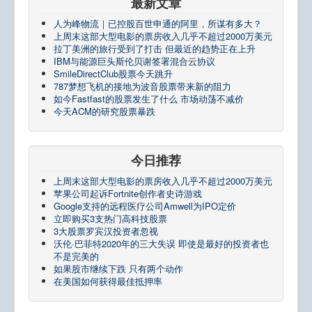
最新文章
人为峰物流｜已控股百世申通的阿里，所谋有多大？
上周末这部大型电影的票房收入几乎不超过2000万美元
拉丁美洲的旅行受到了打击 但最近的趋势正在上升
IBM与能源巨头斯伦贝谢签署混合云协议
SmileDirectClub股票今天跳升
787梦想飞机的接地为波音股票带来新的阻力
如今Fastfast的股票发生了什么 市场动荡不减价
今天ACM的研究股票暴跌
今日推荐
上周末这部大型电影的票房收入几乎不超过2000万美元
苹果公司起诉Fortnite创作者史诗游戏
Google支持的远程医疗公司Amwell为IPO定价
立即购买3支热门高科技股票
3大股票罗宾汉投资者忽视
沃伦·巴菲特2020年的三大失误 即使是最好的投资者也
不是完美的
如果股市继续下跌 只有两个动作
在美国如何获得最佳抵押率