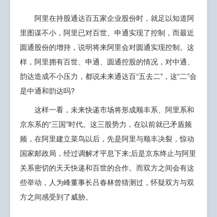
阿里在持股通达百五家企业股份时，就足以知道阿
里图谋不小，阿里已对百世、申通实现了控制，而最近
圆通股份的增持，说明将来阿里会对圆通实现控制。这
样，阿里拥有百世、申通、圆通控股的情况，对中通、
韵达造成不小压力，都说未来通达百“五去二”，这“二”会
是中通和韵达吗?
这样一看，未来快递市场将形成顺丰系、阿里系和
京东系的“三国”时代。这三股势力，在以前就已矛盾频
频，在阿里建立菜鸟以后，先是阿里与顺丰决裂，惊动
国家邮政局，经过调解才平息下来;后是京东终止与阿里
关系密切的天天快递和百世的合作。而双方之间会有这
些举动，人为峰董事长吕春林曾猜测过，怀疑双方与双
方之间感受到了威胁。