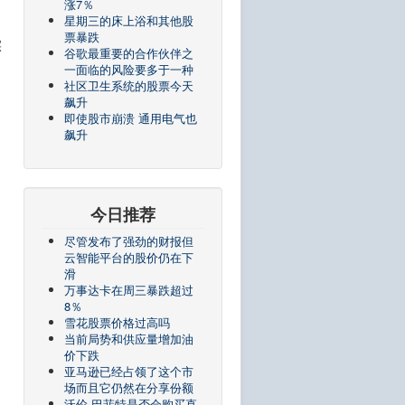
涨7％
星期三的床上浴和其他股
票暴跌
实
谷歌最重要的合作伙伴之
一面临的风险要多于一种
社区卫生系统的股票今天
飙升
即使股市崩溃 通用电气也
飙升
今日推荐
尽管发布了强劲的财报但
云智能平台的股价仍在下
滑
万事达卡在周三暴跌超过
8％
雪花股票价格过高吗
当前局势和供应量增加油
价下跌
亚马逊已经占领了这个市
场而且它仍然在分享份额
沃伦·巴菲特是否会购买直