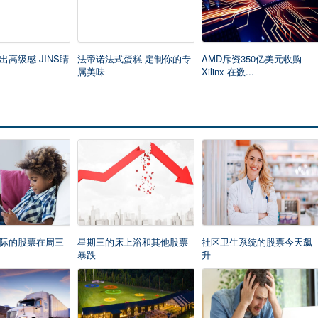
高级感 JINS睛
法帝诺法式蛋糕 定制你的专
AMD斥资350亿美元收购
属美味
Xilinx 在数...
际的股票在周三
星期三的床上浴和其他股票
社区卫生系统的股票今天飙
暴跌
升