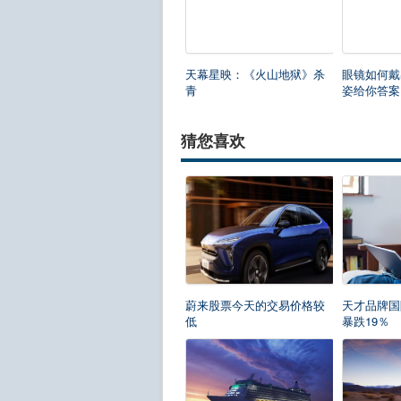
天幕星映：《火山地狱》杀
眼镜如何戴出
青
姿给你答案
猜您喜欢
蔚来股票今天的交易价格较
天才品牌国
低
暴跌19％