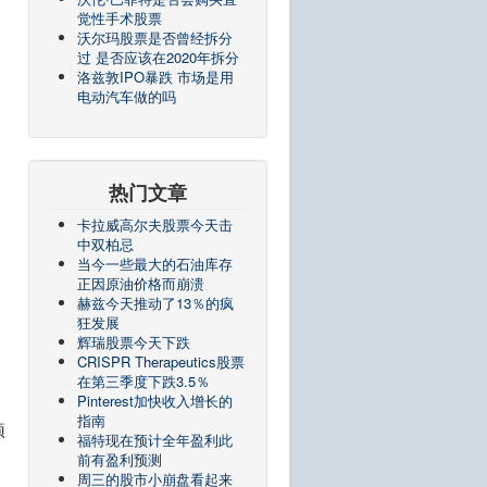
觉性手术股票
沃尔玛股票是否曾经拆分
过 是否应该在2020年拆分
洛兹敦IPO暴跌 市场是用
电动汽车做的吗
热门文章
卡拉威高尔夫股票今天击
中双柏忌
当今一些最大的石油库存
正因原油价格而崩溃
赫兹今天推动了13％的疯
狂发展
辉瑞股票今天下跌
CRISPR Therapeutics股票
在第三季度下跌3.5％
Pinterest加快收入增长的
指南
预
福特现在预计全年盈利此
前有盈利预测
周三的股市小崩盘看起来