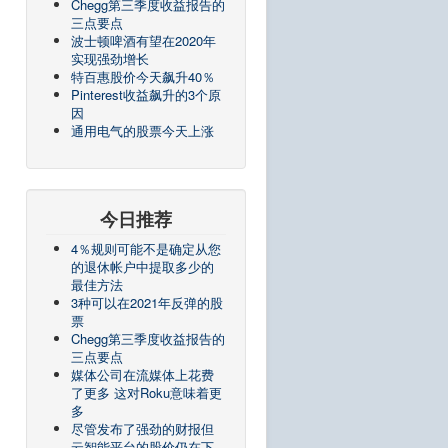
Chegg第三季度收益报告的
三点要点
波士顿啤酒有望在2020年
实现强劲增长
特百惠股价今天飙升40％
Pinterest收益飙升的3个原
因
通用电气的股票今天上涨
今日推荐
4％规则可能不是确定从您
的退休帐户中提取多少的
最佳方法
3种可以在2021年反弹的股
票
Chegg第三季度收益报告的
三点要点
媒体公司在流媒体上花费
了更多 这对Roku意味着更
多
尽管发布了强劲的财报但
云智能平台的股价仍在下