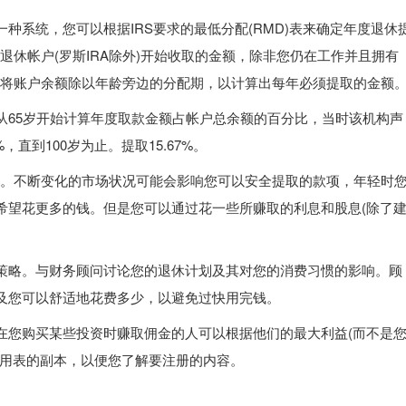
种系统，您可以根据IRS要求的最低分配(RMD)表来确定年度退休
有退休帐户(罗斯IRA除外)开始收取的金额，除非您仍在工作并且拥有
您将账户余额除以年龄旁边的分配期，以计算出每年必须提取的金额
从65岁开始计算年度取款金额占帐户总余额的百分比，当时该机构声
，直到100岁为止。提取15.67%。
陷。不断变化的市场状况可能会影响您可以安全提取的款项，年轻时
希望花更多的钱。但是您可以通过花一些所赚取的利息和股息(除了
策略。与财务顾问讨论您的退休计划及其对您的消费习惯的影响。顾
及您可以舒适地花费多少，以避免过快用完钱。
在您购买某些投资时赚取佣金的人可以根据他们的最大利益(而不是
费用表的副本，以便您了解要注册的内容。