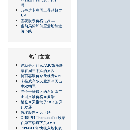
滑
万事达卡在周三暴跌超过
8％
雪花股票价格过高吗
当前局势和供应量增加油
价下跌
投
热门文章
这就是为什么AMC娱乐股
票在周三下跌的原因
特百惠股价今天飙升40％
卡拉威高尔夫股票今天击
中双柏忌
当今一些最大的石油库存
正因原油价格而崩溃
赫兹今天推动了13％的疯
狂发展
辉瑞股票今天下跌
CRISPR Therapeutics股票
在第三季度下跌3.5％
这
Pinterest加快收入增长的