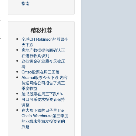
指南
数
精彩推荐
无
全球CH Robinson的股票今
天下跌
房地产数据提供商确认正
在进行收购谈判
这些黄金矿业股今天被压
垮
Criteo股票在周三回落
Akamai股票今天下跌 内容
传送网络公司报告了第三
季度收益
脸书股票在周三下跌5％
可口可乐要求投资者保持
调整
在大盘下跌​​的日子里The
Chefs Warehouse第三季度
的业绩未能激发投资者的
兴趣