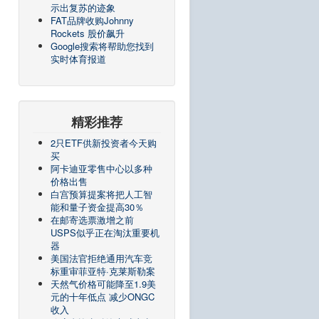
示出复苏的迹象
FAT品牌收购Johnny
Rockets 股价飙升
Google搜索将帮助您找到
实时体育报道
精彩推荐
2只ETF供新投资者今天购
买
阿卡迪亚零售中心以多种
价格出售
白宫预算提案将把人工智
能和量子资金提高30％
在邮寄选票激增之前
USPS似乎正在淘汰重要机
器
美国法官拒绝通用汽车竞
标重审菲亚特·克莱斯勒案
天然气价格可能降至1.9美
元的十年低点 减少ONGC
收入