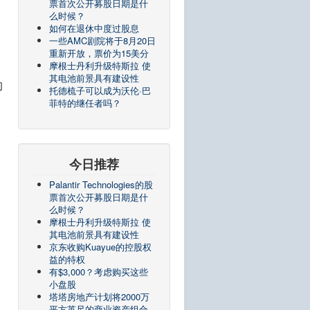
票首次公开募股日期是什
么时候？
如何在退休中度过股息
，
一些AMC剧院将于8月20日
重新开放，票价为15美分
摩根士丹利升级特斯拉 使
其电池前景具有建设性
的
托德梳子可以成为沃伦·巴
菲特的继任者吗？
今日推荐
Palantir Technologies的股
票首次公开募股日期是什
么时候？
摩根士丹利升级特斯拉 使
其电池前景具有建设性
京东收购Kuayue的控股权
益的特权
有$3,000？考虑购买这些
小盘股
塔塔房地产计划将2000万
平方英尺的商业资产组合