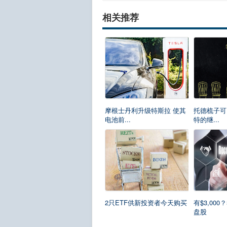
相关推荐
摩根士丹利升级特斯拉 使其
托德梳子可
电池前...
特的继...
2只ETF供新投资者今天购买
有$3,00
盘股