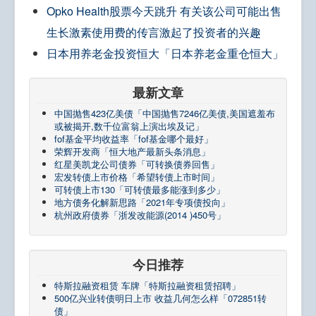
Opko Health股票今天跳升 有关该公司可能出售
生长激素使用费的传言激起了投资者的兴趣
日本用养老金投资恒大「日本养老金重仓恒大」
最新文章
中国抛售423亿美债「中国抛售7246亿美债,美国遮羞布
或被揭开,数千位富翁上演出埃及记」
fof基金平均收益率「fof基金哪个最好」
荣辉开发商「恒大地产最新头条消息」
红星美凯龙公司债券「可转换债券回售」
宏发转债上市价格「希望转债上市时间」
可转债上市130「可转债最多能涨到多少」
地方债务化解新思路「2021年专项债投向」
杭州政府债券「浙发改能源(2014 )450号」
今日推荐
特斯拉融资租赁 车牌「特斯拉融资租赁招聘」
500亿兴业转债明日上市 收益几何怎么样「072851转
债」