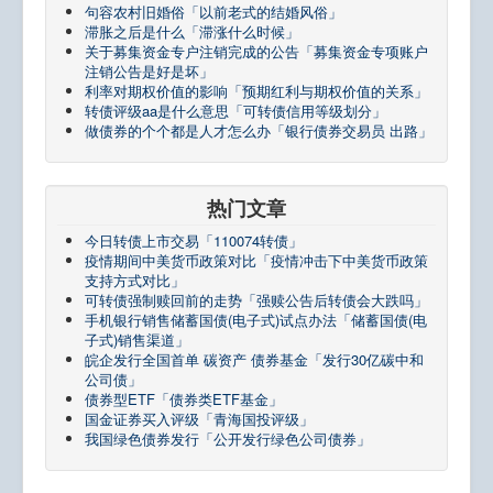
句容农村旧婚俗「以前老式的结婚风俗」
滞胀之后是什么「滞涨什么时候」
关于募集资金专户注销完成的公告「募集资金专项账户
注销公告是好是坏」
利率对期权价值的影响「预期红利与期权价值的关系」
转债评级aa是什么意思「可转债信用等级划分」
做债券的个个都是人才怎么办「银行债券交易员 出路」
热门文章
今日转债上市交易「110074转债」
疫情期间中美货币政策对比「疫情冲击下中美货币政策
支持方式对比」
可转债强制赎回前的走势「强赎公告后转债会大跌吗」
手机银行销售储蓄国债(电子式)试点办法「储蓄国债(电
子式)销售渠道」
皖企发行全国首单 碳资产 债券基金「发行30亿碳中和
公司债」
债券型ETF「债券类ETF基金」
国金证券买入评级「青海国投评级」
我国绿色债券发行「公开发行绿色公司债券」