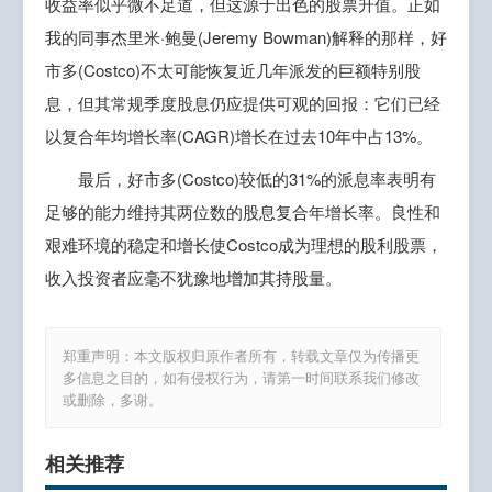
收益率似乎微不足道，但这源于出色的股票升值。正如
我的同事杰里米·鲍曼(Jeremy Bowman)解释的那样，好
市多(Costco)不太可能恢复近几年派发的巨额特别股
息，但其常规季度股息仍应提供可观的回报：它们已经
以复合年均增长率(CAGR)增长在过去10年中占13%。
最后，好市多(Costco)较低的31%的派息率表明有
足够的能力维持其两位数的股息复合年增长率。良性和
艰难环境的稳定和增长使Costco成为理想的股利股票，
收入投资者应毫不犹豫地增加其持股量。
郑重声明：本文版权归原作者所有，转载文章仅为传播更
多信息之目的，如有侵权行为，请第一时间联系我们修改
或删除，多谢。
相关推荐