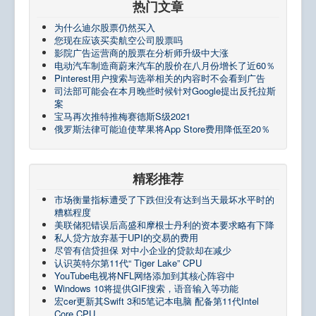
热门文章
为什么迪尔股票仍然买入
您现在应该买卖航空公司股票吗
影院广告运营商的股票在分析师升级中大涨
电动汽车制造商蔚来汽车的股价在八月份增长了近60％
Pinterest用户搜索与选举相关的内容时不会看到广告
司法部可能会在本月晚些时候针对Google提出反托拉斯
案
宝马再次推特推梅赛德斯S级2021
俄罗斯法律可能迫使苹果将App Store费用降低至20％
精彩推荐
市场衡量指标遭受了下跌但没有达到当天最坏水平时的
糟糕程度
美联储犯错误后高盛和摩根士丹利的资本要求略有下降
私人贷方放弃基于UPI的交易的费用
尽管有信贷担保 对中小企业的贷款却在减少
认识英特尔第11代“ Tiger Lake” CPU
YouTube电视将NFL网络添加到其核心阵容中
Windows 10将提供GIF搜索，语音输入等功能
宏cer更新其Swift 3和5笔记本电脑 配备第11代Intel
Core CPU