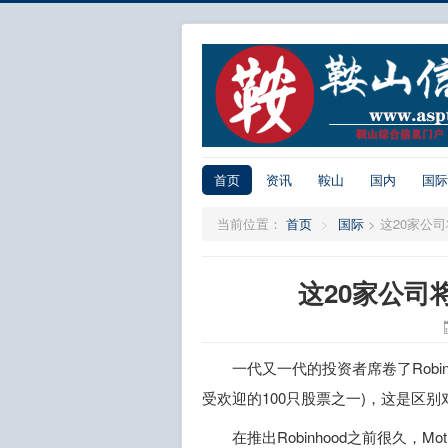
首页
资讯
鞍山
国内
国际
当前位置：
首页
>
国际
>
这20家公司将
这20家公司将
一代又一代的投资者席卷了Robinh
受欢迎的100只股票之一)，这是区
在推出Robinhood之前很久，M