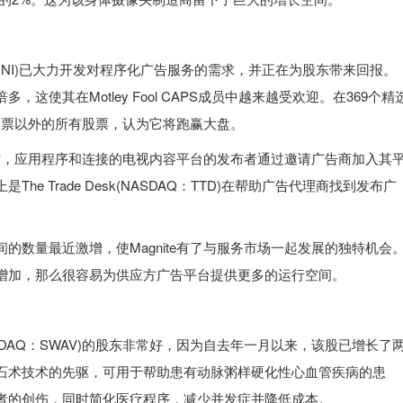
：MGNI)已大力开发对程序化广告服务的需求，并正在为股东带来回报。
这使其在Motley Fool CAPS成员中越来越受欢迎。在369个精
只股票以外的所有股票，认为它将跑赢大盘。
让网站，应用程序和连接的电视内容平台的发布者通过邀请广告商加入其
e Trade Desk(NASDAQ：TTD)在帮助广告代理商找到发布广
的数量最近激增，使Magnite有了与服务市场一起发展的独特机会
增加，那么很容易为供应方广告平台提供更多的运行空间。
al(NASDAQ：SWAV)的股东非常好，因为自去年一月以来，该股已增长了
石术技术的先驱，可用于帮助患有动脉粥样硬化性心血管疾病的患
者的创伤，同时简化医疗程序，减少并发症并降低成本。