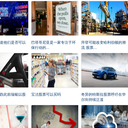
道他们是否可以
巴塔哥尼亚是一家专注于环
拜登可能改变哈利伯顿的潮
保行动的...
流 股票...
跌此前瑞银以股
宝洁股票可以买吗
奇异的特斯拉股票呼吁在华
尔街持续泛滥