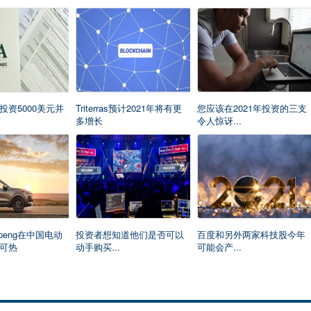
投资5000美元并
Triterras预计2021年将有更
您应该在2021年投资的三支
多增长
令人惊讶...
与Xpeng在中国电动
投资者想知道他们是否可以
百度和另外两家科技股今年
可热
动手购买...
可能会产...