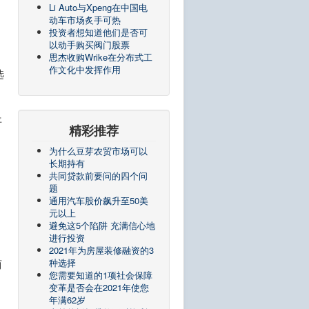
Li Auto与Xpeng在中国电
动车市场炙手可热
投资者想知道他们是否可
以动手购买阀门股票
思杰收购Wrike在分布式工
作文化中发挥作用
选
平
精彩推荐
为什么豆芽农贸市场可以
长期持有
共同贷款前要问的四个问
题
。
通用汽车股价飙升至50美
元以上
避免这5个陷阱 充满信心地
进行投资
2021年为房屋装修融资的3
种选择
两
您需要知道的1项社会保障
变革是否会在2021年使您
年满62岁