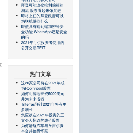
拜登可能改变哈利伯顿的
潮流 股票看起来像买进
即将上任的拜登政府可以
为联航做些什么
即使具有端到端加密等安
全功能 WhatsApp还是安全
的吗
2021年可供投资者使用的
公开交易REIT
原
热门文章
这20家公司将在2021年成
为Robinhood股票
如何明智地投资5000美元
并为未来省钱
Triterras预计2021年将有更
多增长
您应该在2021年投资的三
支令人惊讶的廉价股票
为何清醒汽车与丘吉尔资
本合并值得怀疑