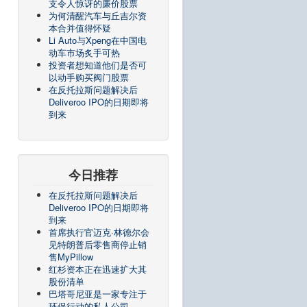
支令人惊讶的廉价股票
为何清醒汽车与丘吉尔资
本合并值得怀疑
Li Auto与Xpeng在中国电
动车市场炙手可热
投资者想知道他们是否可
以动手购买阀门股票
在反托拉斯问题解决后
Deliveroo IPO的日期即将
到来
今日推荐
在反托拉斯问题解决后
Deliveroo IPO的日期即将
到来
首席执行官迈克·林德尔会
见特朗普后零售商停止销
售MyPillow
红杉资本正在迅速扩大其
股份清单
巴塔哥尼亚是一家专注于
环保行动的私人公司