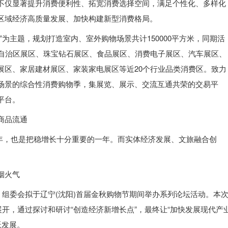
不仅显著提升消费便利性、拓宽消费选择空间，满足个性化、多样化
区域经济高质量发展、加快构建新型消费格局。
”为主题，规划打造室内、室外购物场景共计150000平方米，同期活
市自治区展区、珠宝钻石展区、食品展区、消费电子展区、汽车展区、
展区、家居建材展区、家装家电展区等近20个行业品类消费区。致力
场景的综合性消费购物季，集展览、展示、交流互通共荣的交易平
平台。
商品流通
键之年，也是把稳增长十分重要的一年。而实体经济发展、文旅融合创
烟火气
，组委会拟于辽宁(沈阳)首届金秋购物节期间举办系列论坛活动。本
展开，通过探讨和研讨“创造经济新增长点”，最终让“加快发展现代产
跃发展。