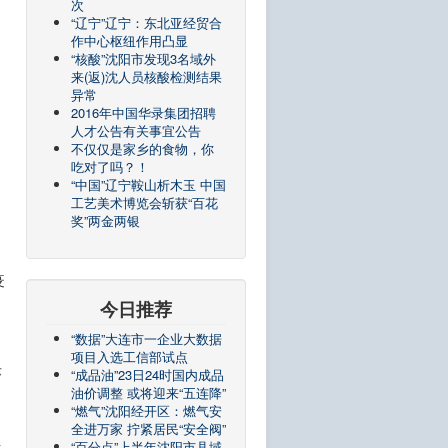
次
“辽宁”辽宁：东北亚经贸合
作中心枢纽作用凸显
“核酸”沈阳市发现3名域外
来(返)沈人员核酸检测结果
异常
2016年中国华录集团招聘
人才公告有关事宜公告
不仅仅是家乡的食物，你
吃对了吗？！
“中国”辽宁鞍山析木玉 中国
工艺美术博览会斩获“百花
奖”两金两银
疫
今日推荐
“数据”大连市一企业大数据
项目入选工信部试点
际
“成品油”23日24时国内成品
油价调整 或将迎来“五连降”
“燃气”沈阳经开区：燃气安
全进万家 拧紧居民“安全阀”
位
“百分点”上半年沈阳市县域