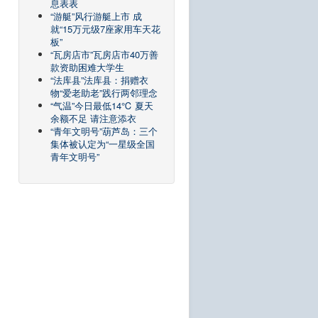
息表表
“游艇”风行游艇上市 成
就“15万元级7座家用车天花
板”
“瓦房店市”瓦房店市40万善
款资助困难大学生
“法库县”法库县：捐赠衣
物“爱老助老”践行两邻理念
“气温”今日最低14℃ 夏天
余额不足 请注意添衣
“青年文明号”葫芦岛：三个
集体被认定为“一星级全国
青年文明号”