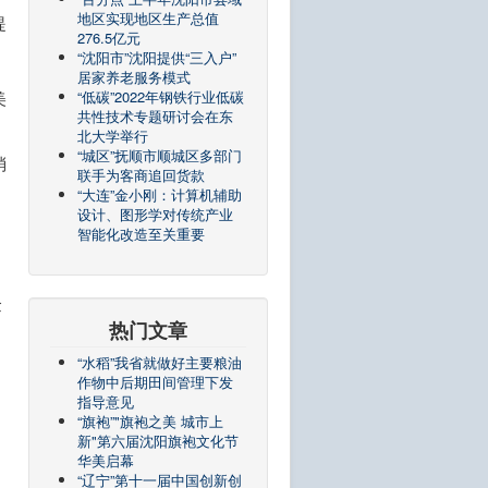
地区实现地区生产总值
提
276.5亿元
“沈阳市”沈阳提供“三入户”
居家养老服务模式
美
“低碳”2022年钢铁行业低碳
共性技术专题研讨会在东
北大学举行
“城区”抚顺市顺城区多部门
消
联手为客商追回货款
“大连”金小刚：计算机辅助
设计、图形学对传统产业
智能化改造至关重要
金
热门文章
“水稻”我省就做好主要粮油
作物中后期田间管理下发
指导意见
“旗袍”"旗袍之美 城市上
新"第六届沈阳旗袍文化节
华美启幕
“辽宁”第十一届中国创新创