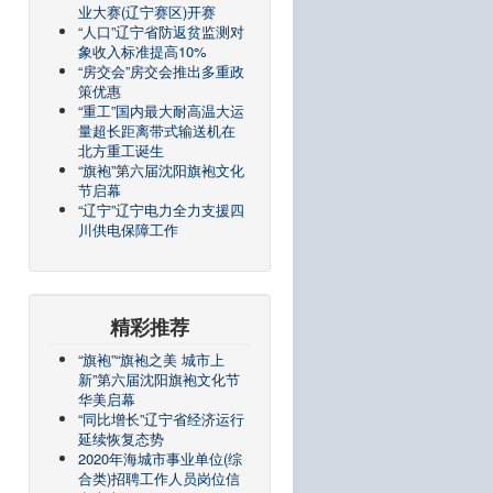
业大赛(辽宁赛区)开赛
“人口”辽宁省防返贫监测对
象收入标准提高10%
“房交会”房交会推出多重政
策优惠
“重工”国内最大耐高温大运
量超长距离带式输送机在
北方重工诞生
“旗袍”第六届沈阳旗袍文化
节启幕
“辽宁”辽宁电力全力支援四
川供电保障工作
精彩推荐
“旗袍”“旗袍之美 城市上
新”第六届沈阳旗袍文化节
华美启幕
“同比增长”辽宁省经济运行
延续恢复态势
2020年海城市事业单位(综
合类)招聘工作人员岗位信