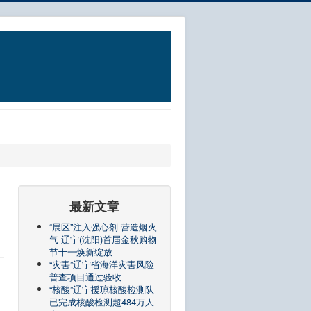
最新文章
“展区”注入强心剂 营造烟火
气 辽宁(沈阳)首届金秋购物
节十一焕新绽放
“灾害”辽宁省海洋灾害风险
普查项目通过验收
“核酸”辽宁援琼核酸检测队
已完成核酸检测超484万人