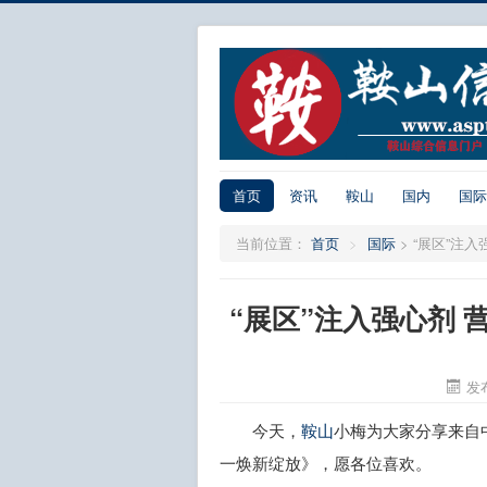
首页
资讯
鞍山
国内
国际
当前位置：
首页
>
国际
>
“展区”注
“展区”注入强心剂 
发布
今天，
鞍山
小梅为大家分享来自中
一焕新绽放》，愿各位喜欢。