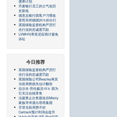
债券计划
丹麦银行员工的士气创历
史新低
德意志银行因客户习惯改
变而关闭德国20％的分行
英国保险监督机构严厉打
击行业的忠诚度罚款
LVMH与蒂芙尼应商讨避免
诉讼
今日推荐
英国保险监督机构严厉打
击行业的忠诚度罚款
英国保险公司Beazley将其
当前局势损失估计翻倍
拉尔夫·劳伦裁员15％ 因为
它关注在线零售
法庭禁止出售股份后Mistry
家族寻求退出塔塔集团
尽管当前局势不好
Cartrack预计利润会提升
Vukile在宣布JSE Reit后宣