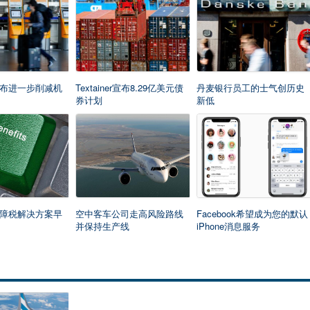
布进一步削减机
Textainer宣布8.29亿美元债
丹麦银行员工的士气创历史
券计划
新低
障税解决方案早
空中客车公司走高风险路线
Facebook希望成为您的默认
并保持生产线
iPhone消息服务