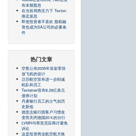
布末期股息
在当前局势压力下 Texton
推迟派息
即使投资者不喜欢 股权融
资也成为SA公司的必要条
件
热门文章
空客公布2035年首架零排
放飞机的设计
汉莎航空宣布进一步削减
机队和员工
Textainer宣布8.29亿美元
债券计划
丹麦银行员工的士气创历
史新低
或
德意志银行因客户习惯改
变而关闭德国20％的分行
LVMH与蒂芙尼应商讨避免
诉讼
这是投资商业航空航天恢