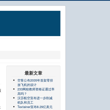
最新文章
空客公布2035年首架零排
放飞机的设计
233网校教师资格证通过率
碳
高吗？
汉莎航空宣布进一步削减
机队和员工
Textainer宣布8.29亿美元
体