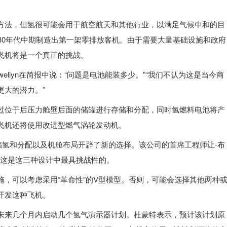
方法，但氢很可能会用于航空航天和其他行业，以满足气候中和的目
30年代中期制造出第一架零排放客机。由于需要大量基础设施和政府
飞机将是一个真正的挑战。
lewellyn在简报中说：“问题是电池能装多少。”“我们不认为这是当今商
更大的潜力。”
位于后压力舱壁后面的储罐进行存储和分配，同时氢燃​​料电池将产
飞机还将使用改进型燃气涡轮发动机。
储氢和分配以及机舱布局开辟了新的选择。该公司的首席工程师让-布
nt)表示，这是这三种设计中最具挑战性的。
施，可以考虑采用“革命性”的V型模型。否则，可能会选择其他两种
开发这种飞机。
未来几个月内启动几个氢气演示器计划。杜蒙特表示，预计该计划原