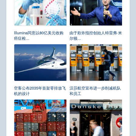
Illumina同意以80亿美元收购
由于欺诈指控创始人特雷弗·米
癌症检...
尔顿...
空客公布2035年首架零排放飞
汉莎航空宣布进一步削减机队
机的设计
和员工