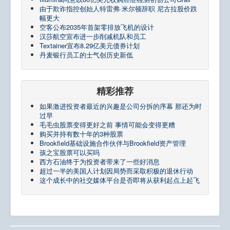
由于欺诈指控创始人特雷弗·米尔顿辞职 尼古拉股价跌
幅更大
空客公布2035年首架零排放飞机的设计
汉莎航空宣布进一步削减机队和员工
Textainer宣布8.29亿美元债券计划
丹麦银行员工的士气创历史新低
精彩推荐
如果激进投资者最近的兴趣是公司分拆的序幕 那还为时
过早
毛毛虫股票变得更好之前 事情可能会变得更糟
购买并持有数十年的3种股票
Brookfield基础设施合作伙伴与Brookfield资产管理
孩之宝股票可以买吗
西方石油终于为投资者带来了一些好消息
超过一半的美国人计划因局势而采取积极的退休行动
这个成长中的社交媒体平台是否即将从获利起点上起飞