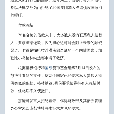
都以法律义务为由拒绝了20国集团加入冻结债权国政府
的呼吁。
付款冻结
73名合格的借款人中，大多数人没有联系私人债权
人，要求冻结还款，因为担心这可能会阻止未来的融资
渠道。乍得是撒哈拉沙漠南部边缘的一个内陆国家，加
勒比小岛格林纳达都申请了救济。
根据世界银行和
国际
货币基金组织7月14日发布的
彭博社看到的文件，这两个国家已经要求私人贷款人提
供类似的条款。格林纳达5月份要求债券持有人冻结付
款，但此后不久便撤回。
嘉能可发言人拒绝置评。乍得财政部及其债务管理
办公室未回应彭博社寻求征求意见的要求。