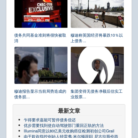
债务共同基金准则将很快被取
穆迪称英国经济将暴跌10％以
消
上债务...
穆迪报告显示当前局势造成的
集团变得无债务净额后信实工
债务损...
业股票...
最新文章
乍得要求嘉能可暂停债务偿还
优步需要找到使自动驾驶部门重回正轨的方法
Illumina同意以80亿美元收购癌症检测初创公司Grail
由于欺诈指控创始人特雷弗·米尔顿辞职 尼古拉股价跌