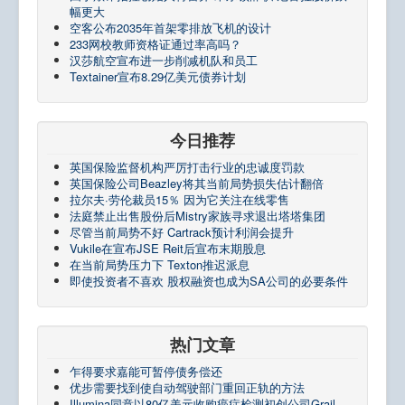
幅更大
空客公布2035年首架零排放飞机的设计
233网校教师资格证通过率高吗？
汉莎航空宣布进一步削减机队和员工
Textainer宣布8.29亿美元债券计划
今日推荐
英国保险监督机构严厉打击行业的忠诚度罚款
英国保险公司Beazley将其当前局势损失估计翻倍
拉尔夫·劳伦裁员15％ 因为它关注在线零售
法庭禁止出售股份后Mistry家族寻求退出塔塔集团
尽管当前局势不好 Cartrack预计利润会提升
Vukile在宣布JSE Reit后宣布末期股息
在当前局势压力下 Texton推迟派息
即使投资者不喜欢 股权融资也成为SA公司的必要条件
热门文章
乍得要求嘉能可暂停债务偿还
优步需要找到使自动驾驶部门重回正轨的方法
Illumina同意以80亿美元收购癌症检测初创公司Grail