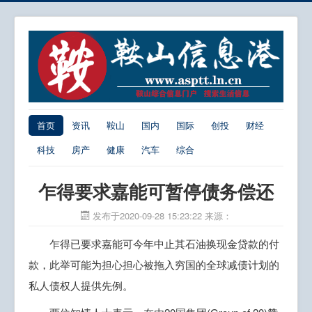
首页
资讯
鞍山
国内
国际
创投
财经
科技
房产
健康
汽车
综合
乍得要求嘉能可暂停债务偿还
发布于2020-09-28 15:23:22
来源：
乍得已要求嘉能可今年中止其石油换现金贷款的付
款，此举可能为担心担心被拖入穷国的全球减债计划的
私人债权人提供先例。