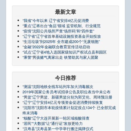
最新文章
“我省”今年以来 辽宁省安排4亿元促消费
“重点”辽将出台“食品”领域 监管机制、行业规范
“疫情”沈阳公共场所严查“场所码”和“四件套”
“辽宁省”辽宁省首单基础设施投资基金开始投放
“生活垃圾”到2025年 全市建成200个“无废细胞”
“金融”2022年金融联合教育宣传活动启动
“试点”辽宁省4地入选国家级知识产权试点县和园区
“乘警”男孩赌气离家出走 铁警助其与家人团聚
今日推荐
“测温”沈阳地铁全线车站列车加大消毒频次
2019年国家公务员考试招录公告及职位表当中未公布
“男篮”辽宁男篮、新疆男篮分别为郭艾伦、周琦预注册
“辽宁”辽宁安排4亿元专项资金促进消费持续恢复
“沈阳市”沈阳市本轮疫情累计划定疫点134个 已全部完成
终末消毒
“核酸”辽宁大连开展新一轮区域核酸筛查
“居民”“大数据”让“通行证”发放更给力
“汉寿县”汉寿县第一中学举行搬迁揭牌仪式