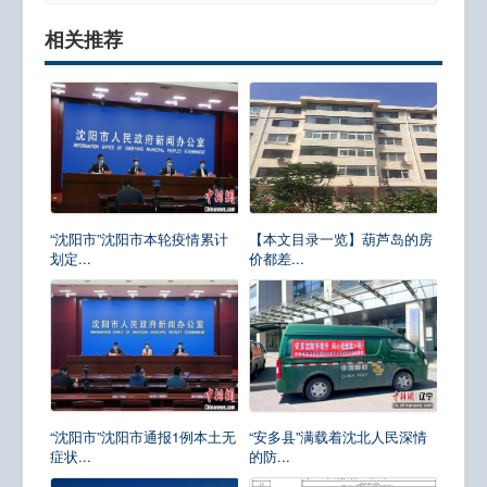
相关推荐
“沈阳市”沈阳市本轮疫情累计
【本文目录一览】葫芦岛的房
划定...
价都差...
“沈阳市”沈阳市通报1例本土无
“安多县”满载着沈北人民深情
症状...
的防...