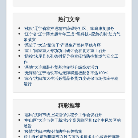
热门文章
“残疾”辽宁省将推进精神障碍等社区、家庭康复服务
“辽宁省”辽宁降水超常年三成 “黑科技+应急机制”助力气
象减灾
“菜篮子”大连“菜篮子”产品生产整体平稳有序
“重工”国家重大专项项目研讨会在北方重工召开
“防控”法库县长孔德树督导检查疫情防控和燃气安全工
作
“基地”大连服装外贸基地转型升级焕发活力
“无障碍”辽宁地铁车站无障碍渡板配备率达100%
“库存”沈阳加大生活必需品备货力度确保市场供应平稳
运行
精彩推荐
“惠民”沈阳市线上渠道保供稳价工作会议召开
“中山区”大连市关于新增3个高风险区和12个中风险区的
通告
“疫情”沈阳严格疫情防控有关措施
鞍山身份证到期需要在铁东区政务服务中心或者所属派