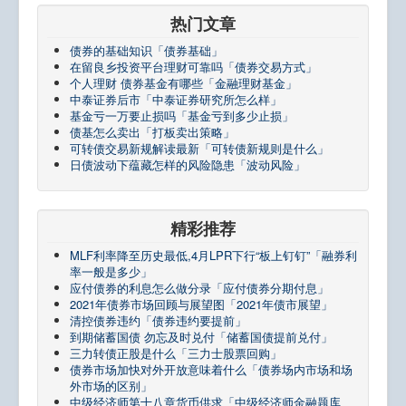
热门文章
债券的基础知识「债券基础」
在留良乡投资平台理财可靠吗「债券交易方式」
个人理财 债券基金有哪些「金融理财基金」
中泰证券后市「中泰证券研究所怎么样」
基金亏一万要止损吗「基金亏到多少止损」
债基怎么卖出「打板卖出策略」
可转债交易新规解读最新「可转债新规则是什么」
日债波动下蕴藏怎样的风险隐患「波动风险」
精彩推荐
MLF利率降至历史最低,4月LPR下行“板上钉钉”「融券利
率一般是多少」
应付债券的利息怎么做分录「应付债券分期付息」
2021年债券市场回顾与展望图「2021年债市展望」
清控债券违约「债券违约要提前」
到期储蓄国债 勿忘及时兑付「储蓄国债提前兑付」
三力转债正股是什么「三力士股票回购」
债券市场加快对外开放意味着什么「债券场内市场和场
外市场的区别」
中级经济师第十八章货币供求「中级经济师金融题库