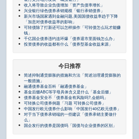
收入将导致企业负债增加「资产负债率增长」
兴业银行绿色债券承销规模「银行承销债券」
新兴市场国家遇到金融问题,美国国债收益率趋于下降
「加息对债券收益率的影响」
可转债除了打新还可以怎样操作「可转债怎么玩才能赚
钱」
千亿国企债券违约连环爆「债券退市里面钱怎么办」
投资债券的收益都有什么「债券型基金收益来源」
今日推荐
简述抑制通货膨胀的措施和方法「简述治理通货膨胀的
一般措施」
融通债券基金百科「融通债券基金」
基金后缀ABC等字母具体含义是什么「基金后缀」
债券基金安全不「债券基金有风险吗?,会赔吗」
可转换公司债券例题「习题 可转换公司债券」
中国发行欧元债券什么影响「中国发行40亿欧元债券」
对于当下债券承销端的一些建议「债券承销主要做什
么」
国企发行的债券是国债吗「国债与企业债券的区别」