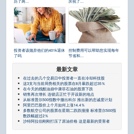
历了两...
庆祝了...
投资者该抛弃他们的401k退休
控制费用可以帮助您实现每年
了吗
节省和...
最新文章
在过去的几个交易日中投资者一直在冷却科技股
这3支与当前局势相关的股票在8月暴跌超过35％
在今天的残酷油崩中康菲石油的股票下跌
销售再次增长 连锁店正忙于开设新的地点
从标准普尔500指数中撤出科尔 推出新的忠诚度计划
阿里巴巴股价上个月如何上涨14.4％
多数航空公司的股票在星期二跌跌撞撞 标准普尔500指
数跌幅超过2％
沙特阿拉伯刚刚打压了原油价格 这是最新的受害者