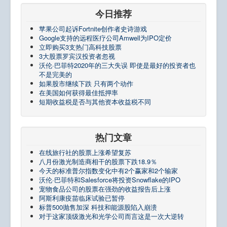
今日推荐
苹果公司起诉Fortnite创作者史诗游戏
Google支持的远程医疗公司Amwell为IPO定价
立即购买3支热门高科技股票
3大股票罗宾汉投资者忽视
沃伦·巴菲特2020年的三大失误 即使是最好的投资者也
不是完美的
如果股市继续下跌 只有两个动作
在美国如何获得最佳抵押率
短期收益税是否与其他资本收益税不同
热门文章
在线旅行社的股票上涨希望复苏
八月份激光制造商相干的股票下跌18.9％
今天的标准普尔指数变化中有2个赢家和2个输家
沃伦·巴菲特和Salesforce将投资Snowflake的IPO
宠物食品公司的股票在强劲的收益报告后上涨
阿斯利康疫苗临床试验已暂停
标普500抛售加深 科技和能源股陷入崩溃
对于这家顶级激光和光学公司而言这是一次大逆转