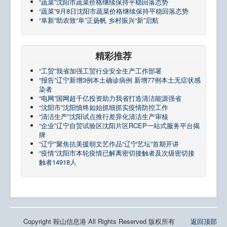
“蔬菜”沈阳市蔬菜价格继续保持平稳回落态势
“蔬菜”9月8日沈阳市蔬菜价格继续保持平稳回落态势
“阜新”助农致“阜”正扬帆 乡村振兴“新”启航
精彩推荐
“工贸”我省加强工贸行业安全生产工作部署
“报告”辽宁新增3例本土确诊病例 新增77例本土无症状感
染者
“电网”国网超千亿投资助力我省打造清洁能源强省
“沈阳市”沈阳慎终如始抓细抓实疫情防控工作
“清洁生产”沈阳试点推行差异化清洁生产审核
“企业”辽宁自贸试验区沈阳片区RCEP一站式服务平台揭
牌
“辽宁”聚焦抗美援朝文艺作品“辽宁艺坛”首期开讲
“疫情”沈阳市本轮疫情已解离密切接触者及次级密切接
触者14918人
Copyright 鞍山信息港 All Rights Reserved 版权所有
返回顶部