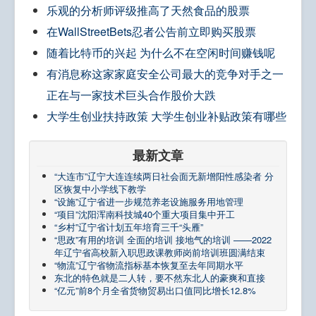
乐观的分析师评级推高了天然食品的股票
在WallStreetBets忍者公告前立即购买股票
随着比特币的兴起 为什么不在空闲时间赚钱呢
有消息称这家家庭安全公司最大的竞争对手之一
正在与一家技术巨头合作股价大跌
大学生创业扶持政策 大学生创业补贴政策有哪些
最新文章
“大连市”辽宁大连连续两日社会面无新增阳性感染者 分
区恢复中小学线下教学
“设施”辽宁省进一步规范养老设施服务用地管理
“项目”沈阳浑南科技城40个重大项目集中开工
“乡村”辽宁省计划五年培育三千“头雁”
“思政”有用的培训 全面的培训 接地气的培训 ——2022
年辽宁省高校新入职思政课教师岗前培训班圆满结束
“物流”辽宁省物流指标基本恢复至去年同期水平
东北的特色就是二人转，要不然东北人的豪爽和直接
“亿元”前8个月全省货物贸易出口值同比增长12.8%