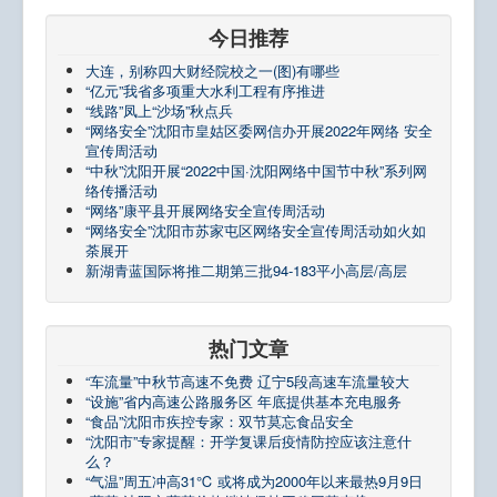
今日推荐
大连，别称四大财经院校之一(图)有哪些
“亿元”我省多项重大水利工程有序推进
“线路”凤上“沙场”秋点兵
“网络安全”沈阳市皇姑区委网信办开展2022年网络 安全
宣传周活动
“中秋”沈阳开展“2022中国·沈阳网络中国节中秋”系列网
络传播活动
“网络”康平县开展网络安全宣传周活动
“网络安全”沈阳市苏家屯区网络安全宣传周活动如火如
荼展开
新湖青蓝国际将推二期第三批94-183平小高层/高层
热门文章
“车流量”中秋节高速不免费 辽宁5段高速车流量较大
“设施”省内高速公路服务区 年底提供基本充电服务
“食品”沈阳市疾控专家：双节莫忘食品安全
“沈阳市”专家提醒：开学复课后疫情防控应该注意什
么？
“气温”周五冲高31℃ 或将成为2000年以来最热9月9日