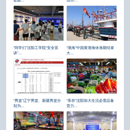
“同学们”沈阳工学院“安全宣
“渤海”中国黄渤海休渔期结束
讲”...
大...
“男篮”辽宁男篮、新疆男篮分
“库存”沈阳加大生活必需品备
别为...
货力...