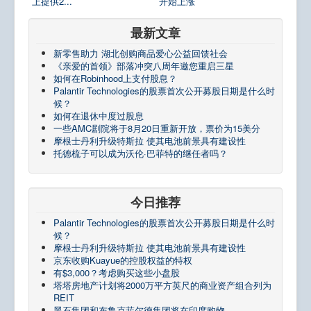
上提供2...
开始上涨
最新文章
新零售助力 湖北创购商品爱心公益回馈社会
《亲爱的首领》部落冲突八周年邀您重启三星
如何在Robinhood上支付股息？
Palantir Technologies的股票首次公开募股日期是什么时
候？
如何在退休中度过股息
一些AMC剧院将于8月20日重新开放，票价为15美分
摩根士丹利升级特斯拉 使其电池前景具有建设性
托德梳子可以成为沃伦·巴菲特的继任者吗？
今日推荐
Palantir Technologies的股票首次公开募股日期是什么时
候？
摩根士丹利升级特斯拉 使其电池前景具有建设性
京东收购Kuayue的控股权益的特权
有$3,000？考虑购买这些小盘股
塔塔房地产计划将2000万平方英尺的商业资产组合列为
REIT
黑石集团和布鲁克菲尔德集团将在印度购物