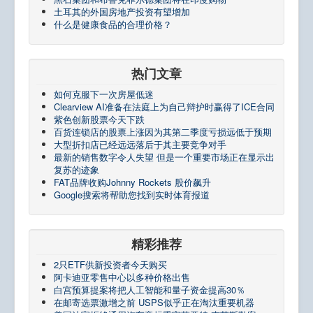
土耳其的外国房地产投资有望增加
什么是健康食品的合理价格？
热门文章
如何克服下一次房屋低迷
Clearview AI准备在法庭上为自己辩护时赢得了ICE合同
紫色创新股票今天下跌
百货连锁店的股票上涨因为其第二季度亏损远低于预期
大型折扣店已经远远落后于其主要竞争对手
最新的销售数字令人失望 但是一个重要市场正在显示出
复苏的迹象
FAT品牌收购Johnny Rockets 股价飙升
Google搜索将帮助您找到实时体育报道
精彩推荐
2只ETF供新投资者今天购买
阿卡迪亚零售中心以多种价格出售
白宫预算提案将把人工智能和量子资金提高30％
在邮寄选票激增之前 USPS似乎正在淘汰重要机器