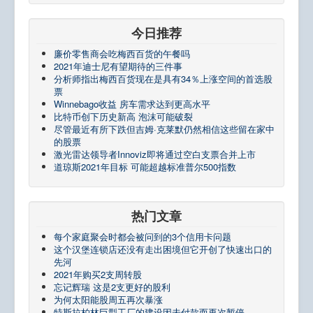
今日推荐
廉价零售商会吃梅西百货的午餐吗
2021年迪士尼有望期待的三件事
分析师指出梅西百货现在是具有34％上涨空间的首选股
票
Winnebago收益 房车需求达到更高水平
比特币创下历史新高 泡沫可能破裂
尽管最近有所下跌但吉姆·克莱默仍然相信这些留在家中
的股票
激光雷达领导者Innoviz即将通过空白支票合并上市
道琼斯2021年目标 可能超越标准普尔500指数
热门文章
每个家庭聚会时都会被问到的3个信用卡问题
这个汉堡连锁店还没有走出困境但它开创了快速出口的
先河
2021年购买2支周转股
忘记辉瑞 这是2支更好的股利
为何太阳能股周五再次暴涨
特斯拉柏林巨型工厂的建设因未付款而再次暂停