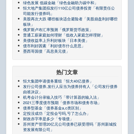
绿色发展 低碳金融「绿色金融助力碳中和」
恒大地产集团拟发行110亿公司债券投资「有限责任公
司能发行债券吗」
美股再次大跌 哪些板块适合避险者「美股崩盘利好哪些
板块」
俄罗斯卢布汇率预测「俄罗斯货币政策」
普通工薪家庭如何理财「低收入家庭怎样理财」
美债收益率上升利好板块「日本美债」
债市利好因素「利好债市什么意思」
墨西哥国债「高息美元债」
热门文章
恒大集团申请债务重组「恒大40亿债券」
发行公司债券,发行人应当为债券持有人「公司发行债券
由谁决议」
机考会计分录输入技巧「带计算器的输入法」
2021三季度债市预期「债券市场和债务市场」
债券型基金「债券基金a,c类区别」
定投没成功「定投会亏吗,亏了怎么办」
财政赤字率是多少「专项债」
苏州资产管理20亿元公司债券已获受理吗「苏州新城投
资发展有限公司」