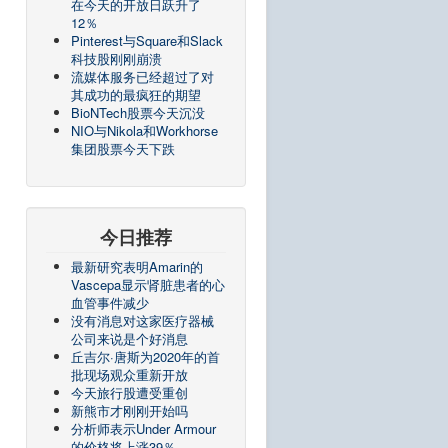
在今天的开放日跃升了
12％
Pinterest与Square和Slack
科技股刚刚崩溃
流媒体服务已经超过了对
其成功的最疯狂的期望
BioNTech股票今天沉没
NIO与Nikola和Workhorse
集团股票今天下跌
今日推荐
最新研究表明Amarin的
Vascepa显示肾脏患者的心
血管事件减少
没有消息对这家医疗器械
公司来说是个好消息
丘吉尔·唐斯为2020年的首
批现场观众重新开放
今天旅行股遭受重创
新熊市才刚刚开始吗
分析师表示Under Armour
的价格将上涨39％