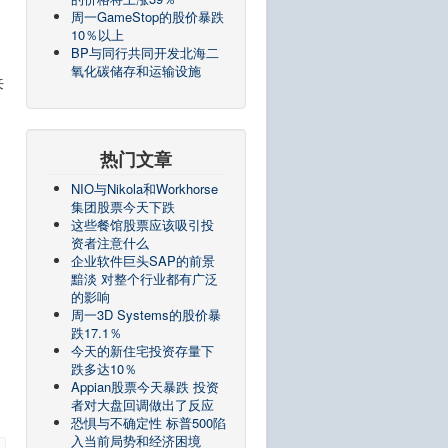
周一GameStop的股价暴跌
10％以上
BP与同行共同开发北海二
氧化碳储存和运输设施
来
热门文章
NIO与Nikola和Workhorse
集团股票今天下跌
这些餐馆股票应该吸引投
资者注意什么
企业软件巨头SAP的前景
黯淡 对整个行业都有广泛
的影响
周一3D Systems的股价暴
跌17.1％
今天的新住宅投资存量下
跌多达10％
Appian股票今天暴跌 投资
者对大盘回调做出了反应
恐惧与不确定性 标普500陷
入当前局势和经济困境