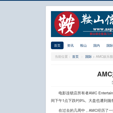
首页
资讯
鞍山
国内
国际
当前位置：
首页
>
国际
>
AMC娱乐
AM
电影连锁店所有者AMC Entert
间下午1点下跌约9%。大盘也遭到抛售
在过去的几周中，AMC经历了