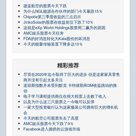
捷蓝航空的股​​票今天下跌
为什么NGL能源合作伙伴的部门今天暴跌15％
Chipotle第三季度收益的三点启示
JinkoSolar的股票在收益前仅下跌了10％
这就是eXp World Holdings股票周二飙升的原因
AMC娱乐股票今天狂奔
FDA的好消息转化为Kala股价的坏消息
今天的能量传输装置下降多达10％
精彩推荐
尽管在2020年迄今取得了巨大的进步 但是这家家具零售
商并没有引起太多关注
道琼斯指数并未受到默克 卡特彼勒和3M收益跳动的推
动
电子学习课程提供商仅在很大程度上击败了收入
以及为什么这三只股票之一今晚可以反弹
一家大型投资银行认为这家服装公司拥有巨大的增长机
会
今天的航空公司股票失去了高度
AMC娱乐股票今天下跌了9％
Facebook进入拥挤的云游戏市场