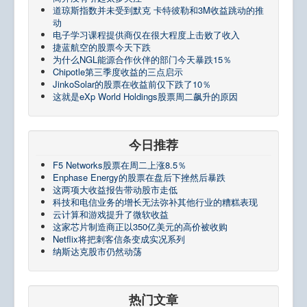
道琼斯指数并未受到默克 卡特彼勒和3M收益跳动的推
动
电子学习课程提供商仅在很大程度上击败了收入
捷蓝航空的股​​票今天下跌
为什么NGL能源合作伙伴的部门今天暴跌15％
Chipotle第三季度收益的三点启示
JinkoSolar的股票在收益前仅下跌了10％
这就是eXp World Holdings股票周二飙升的原因
今日推荐
F5 Networks股票在周二上涨8.5％
Enphase Energy的股票在盘后下挫然后暴跌
这两项大收益报告带动股市走低
科技和电信业务的增长无法弥补其他行业的糟糕表现
云计算和游戏提升了微软收益
这家芯片制造商正以350亿美元的高价被收购
Netflix将把刺客信条变成实况系列
纳斯达克股市仍然动荡
热门文章