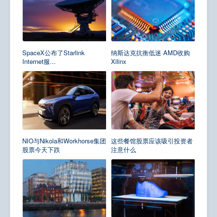
SpaceX公布了Starlink
纳斯达克抗衡低迷 AMD收购
Internet服...
Xilinx
NIO与Nikola和Workhorse集团
这些餐馆股票应该吸引投资者
股票今天下跌
注意什么