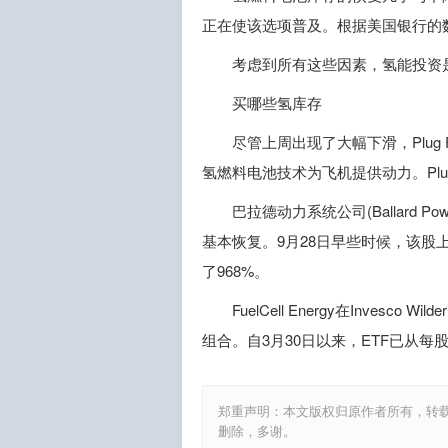
正在使该选项普及。根据美国银行的数
考虑到所有这些因素，氢能投资
买哪些氢库存
尽管上周出现了大幅下滑，Plug Po
氢燃料电池技术为飞机提供动力。Plug
巴拉德动力系统公司(Ballard 
基本恢复。9月28日早些时候，该股
了968%。
FuelCell Energy在Inves
组合。自3月30日以来，ETF已从每股2
郑重声明：本文版权归原作者所有，转
删除，多谢。