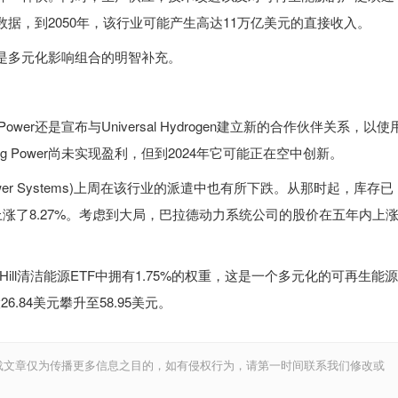
据，到2050年，该行业可能产生高达11万亿美元的直接收入。
是多元化影响组合的明智补充。
wer还是宣布与Universal Hydrogen建立新的合作伙伴关系，以使
 Power尚未实现盈利，但到2024年它可能正在空中创新。
Power Systems)上周在该行业的派遣中也有所下跌。从那时起，库存已
上涨了8.27%。考虑到大局，巴拉德动力系统公司的股价在五年内上
co WilderHill清洁能源ETF中拥有1.75%的权重，这是一个多元化的可再生能源
6.84美元攀升至58.95美元。
载文章仅为传播更多信息之目的，如有侵权行为，请第一时间联系我们修改或