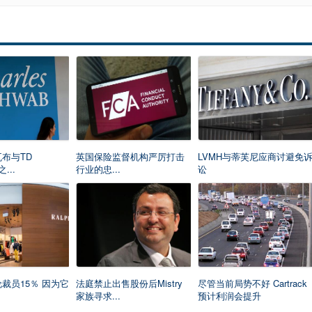
瓦布与TD
英国保险监督机构严厉打击
LVMH与蒂芙尼应商讨避免
之...
行业的忠...
讼
裁员15％ 因为它
法庭禁止出售股份后Mistry
尽管当前局势不好 Cartrack
家族寻求...
预计利润会提升