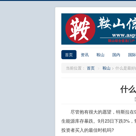
首页
资讯
鞍山
国内
国际
当前位置：
首页
>
鞍山
>
什么是最好
什么
尽管抱有很大的愿望，特斯拉在9
生能源库存暴跌。9月23日下跌3%
投资者买入的最佳时机吗?