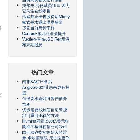
拉尔夫·劳伦裁员15％ 因为
它关注在线零售
法庭禁止出售股份后Mistry
家族寻求退出塔塔集团
并
尽管当前局势不好
Cartrack预计利润会提升
Vukile在宣布JSE Reit后宣
布末期股息
热门文章
南非SA矿出售后
AngloGold对其未来更有把
握
0
乍得要求嘉能可暂停债务
偿还
优步需要找到使自动驾驶
部门重回正轨的方法
Illumina同意以80亿美元收
购癌症检测初创公司Grail
由于欺诈指控创始人特雷
弗·米尔顿辞职 尼古拉股价