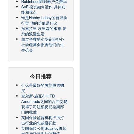
Robinhood即时帐户免费吗
SoFi投资如何运作 具体功
能和优点
谁是Hobby Lobby的首席执
行官 他的价值是什么
探索拉里·埃里森的艰难 复
杂的浪漫生活
超过半数的小型企业担心
社会疏离会损害他们的生
存机会
今日推荐
什么是最好的氢能股票购
买
查尔斯·施瓦布与TD
Ameritrade之间的合并交易
获得了司法部反托拉斯部
门的批准
英国保险监督机构严厉打
击行业的忠诚度罚款
英国保险公司Beazley将其
当前局势损失估计翻倍