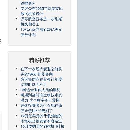
跌幅更大
空客公布2035年首架零排
放飞机的设计
汉莎航空宣布进一步削减
机队和员工
Textainer宣布8.29亿美元
债券计划
用
精彩推荐
在下一次经济衰退之前购
涨
买的3家折扣零售商
咨询提供商在其会计年度
结束时动力不足
3种适合退休人员的股利
考虑到当时该生物技术的
潜力 这个数字令人震惊
退休投资者为什么现在该
停止使用4％规则了
12万亿美元的千载难逢的
市场机会投资者不容错过
10月要购买的3种热门科技